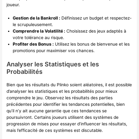
joueur.
Gestion de la Bankroll :
Définissez un budget et respectez-
le scrupuleusement.
Comprendre la Volatilité :
Choisissez des jeux adaptés à
votre tolérance au risque.
Profiter des Bonus :
Utilisez les bonus de bienvenue et les
promotions pour maximiser vos chances.
Analyser les Statistiques et les
Probabilités
Bien que les résultats du Plinko soient aléatoires, il est possible
d’analyser les statistiques et les probabilités pour mieux
comprendre le jeu. Observez les résultats des parties
précédentes pour identifier les tendances potentielles, bien
qu’il n’y ait aucune garantie que ces tendances se
poursuivront. Certains joueurs utilisent des systèmes de
progression de mises pour essayer d’influencer les résultats,
mais l’efficacité de ces systèmes est discutable.