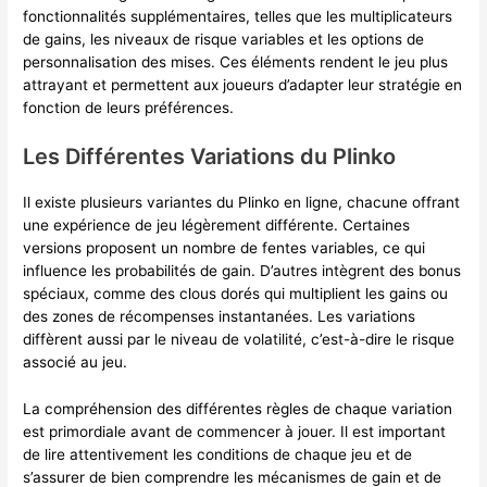
fonctionnalités supplémentaires, telles que les multiplicateurs
de gains, les niveaux de risque variables et les options de
personnalisation des mises. Ces éléments rendent le jeu plus
attrayant et permettent aux joueurs d’adapter leur stratégie en
fonction de leurs préférences.
Les Différentes Variations du Plinko
Il existe plusieurs variantes du Plinko en ligne, chacune offrant
une expérience de jeu légèrement différente. Certaines
versions proposent un nombre de fentes variables, ce qui
influence les probabilités de gain. D’autres intègrent des bonus
spéciaux, comme des clous dorés qui multiplient les gains ou
des zones de récompenses instantanées. Les variations
diffèrent aussi par le niveau de volatilité, c’est-à-dire le risque
associé au jeu.
La compréhension des différentes règles de chaque variation
est primordiale avant de commencer à jouer. Il est important
de lire attentivement les conditions de chaque jeu et de
s’assurer de bien comprendre les mécanismes de gain et de