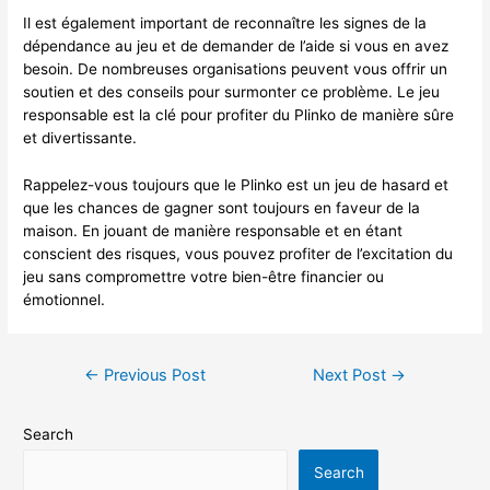
Il est également important de reconnaître les signes de la
dépendance au jeu et de demander de l’aide si vous en avez
besoin. De nombreuses organisations peuvent vous offrir un
soutien et des conseils pour surmonter ce problème. Le jeu
responsable est la clé pour profiter du Plinko de manière sûre
et divertissante.
Rappelez-vous toujours que le Plinko est un jeu de hasard et
que les chances de gagner sont toujours en faveur de la
maison. En jouant de manière responsable et en étant
conscient des risques, vous pouvez profiter de l’excitation du
jeu sans compromettre votre bien-être financier ou
émotionnel.
Post
←
Previous Post
Next Post
→
navigation
Search
Search