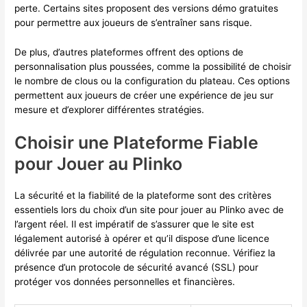
perte. Certains sites proposent des versions démo gratuites
pour permettre aux joueurs de s’entraîner sans risque.
De plus, d’autres plateformes offrent des options de
personnalisation plus poussées, comme la possibilité de choisir
le nombre de clous ou la configuration du plateau. Ces options
permettent aux joueurs de créer une expérience de jeu sur
mesure et d’explorer différentes stratégies.
Choisir une Plateforme Fiable
pour Jouer au Plinko
La sécurité et la fiabilité de la plateforme sont des critères
essentiels lors du choix d’un site pour jouer au Plinko avec de
l’argent réel. Il est impératif de s’assurer que le site est
légalement autorisé à opérer et qu’il dispose d’une licence
délivrée par une autorité de régulation reconnue. Vérifiez la
présence d’un protocole de sécurité avancé (SSL) pour
protéger vos données personnelles et financières.