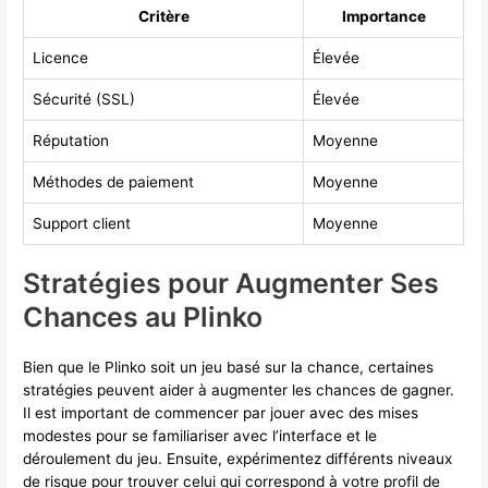
Critère
Importance
Licence
Élevée
Sécurité (SSL)
Élevée
Réputation
Moyenne
Méthodes de paiement
Moyenne
Support client
Moyenne
Stratégies pour Augmenter Ses
Chances au Plinko
Bien que le Plinko soit un jeu basé sur la chance, certaines
stratégies peuvent aider à augmenter les chances de gagner.
Il est important de commencer par jouer avec des mises
modestes pour se familiariser avec l’interface et le
déroulement du jeu. Ensuite, expérimentez différents niveaux
de risque pour trouver celui qui correspond à votre profil de