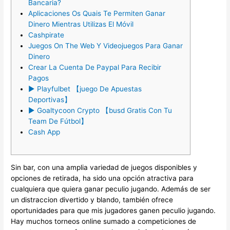
Bancaria?
Aplicaciones Os Quais Te Permiten Ganar
Dinero Mientras Utilizas El Móvil
Cashpirate
Juegos On The Web Y Videojuegos Para Ganar
Dinero
Crear La Cuenta De Paypal Para Recibir
Pagos
▶ Playfulbet 【juego De Apuestas
Deportivas】
▶ Goaltycoon Crypto 【busd Gratis Con Tu
Team De Fútbol】
Cash App
Sin bar, con una amplia variedad de juegos disponibles y
opciones de retirada, ha sido una opción atractiva para
cualquiera que quiera ganar peculio jugando. Además de ser
un distraccion divertido y blando, también ofrece
oportunidades para que mis jugadores ganen peculio jugando.
Hay muchos torneos online sumado a competiciones de