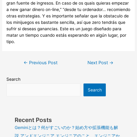
gran fuente de ingresos. En caso de os quais quieras empezar
a new ganar dinero on-line,” “desde tu ordenador… recomiendo
otras estrategias. Y es importante señalar que la obstaculo de
los minijuegos es bastante sencilla, así que zero tendrás que
sufrir si deseas ganancias. Este es un juego diseñado para
matar un tiempo cuando estás esperando en algún lugar, por
tipo.
Post
←
Previous Post
Next Post
→
navigation
Search
Search
Recent Posts
Geminiとは？何がすごいのか？始め方や拡張機能も解
説 アンドエンジニア エンジニアのこと、エンジニアか