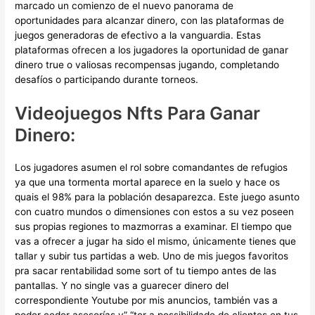
marcado un comienzo de el nuevo panorama de
oportunidades para alcanzar dinero, con las plataformas de
juegos generadoras de efectivo a la vanguardia. Estas
plataformas ofrecen a los jugadores la oportunidad de ganar
dinero true o valiosas recompensas jugando, completando
desafíos o participando durante torneos.
Videojuegos Nfts Para Ganar
Dinero:
Los jugadores asumen el rol sobre comandantes de refugios
ya que una tormenta mortal aparece en la suelo y hace os
quais el 98% para la población desaparezca. Este juego asunto
con cuatro mundos o dimensiones con estos a su vez poseen
sus propias regiones to mazmorras a examinar. El tiempo que
vas a ofrecer a jugar ha sido el mismo, únicamente tienes que
tallar y subir tus partidas a web. Uno de mis juegos favoritos
pra sacar rentabilidad some sort of tu tiempo antes de las
pantallas. Y no single vas a guarecer dinero del
correspondiente Youtube por mis anuncios, también vas a
poder ceder asesorías y” “ter a possibilidade de clientes en tus