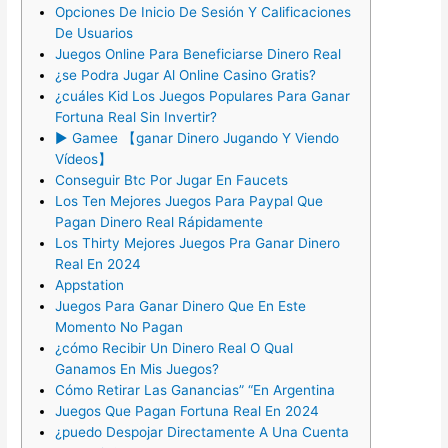
Opciones De Inicio De Sesión Y Calificaciones
De Usuarios
Juegos Online Para Beneficiarse Dinero Real
¿se Podra Jugar Al Online Casino Gratis?
¿cuáles Kid Los Juegos Populares Para Ganar
Fortuna Real Sin Invertir?
▶ Gamee 【ganar Dinero Jugando Y Viendo
Vídeos】
Conseguir Btc Por Jugar En Faucets
Los Ten Mejores Juegos Para Paypal Que
Pagan Dinero Real Rápidamente
Los Thirty Mejores Juegos Pra Ganar Dinero
Real En 2024
Appstation
Juegos Para Ganar Dinero Que En Este
Momento No Pagan
¿cómo Recibir Un Dinero Real O Qual
Ganamos En Mis Juegos?
Cómo Retirar Las Ganancias” “En Argentina
Juegos Que Pagan Fortuna Real En 2024
¿puedo Despojar Directamente A Una Cuenta