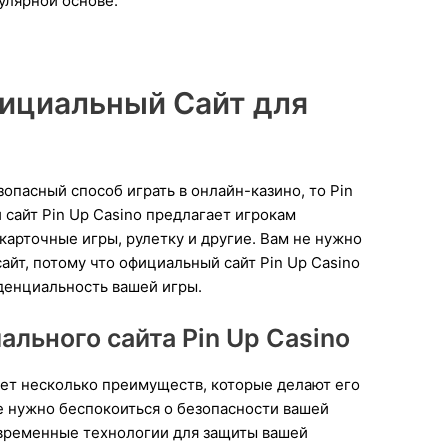
улярной основе.
фициальный Сайт для
зопасный способ играть в онлайн-казино, то Pin
 сайт Pin Up Casino предлагает игрокам
карточные игры, рулетку и другие. Вам не нужно
айт, потому что официальный сайт Pin Up Casino
денциальность вашей игры.
льного сайта Pin Up Casino
еет несколько преимуществ, которые делают его
е нужно беспокоиться о безопасности вашей
овременные технологии для защиты вашей