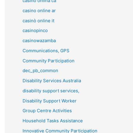
casino onlina ca
casino online ar
casinò online it
casinopinco
casinowazamba
Communications, GPS
Community Participation
dec_pb_common
Disability Services Australia
disability support services,
Disability Support Worker
Group Centre Activities
Household Tasks Assistance
Innovative Community Participation