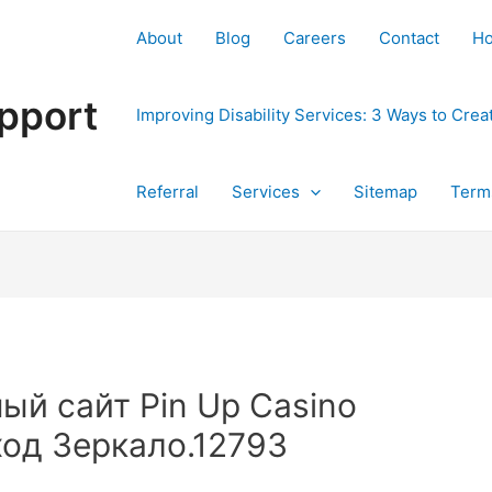
About
Blog
Careers
Contact
H
pport
Improving Disability Services: 3 Ways to Cre
Referral
Services
Sitemap
Term
ый сайт Pin Up Casino
ход Зеркало.12793