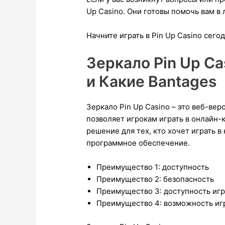
Up Casino. Они готовы помочь вам в
Начните играть в Pin Up Casino сего
Зеркало Pin Up Ca
и Какие Вantages
Зеркало Pin Up Casino – это веб-вер
позволяет игрокам играть в онлайн-к
решение для тех, кто хочет играть в
программное обеспечение.
Преимущество 1: доступность
Преимущество 2: безопасность
Преимущество 3: доступность иг
Преимущество 4: возможность иг