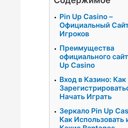
Содержимое
Pin Up Casino –
Официальный Сайт
Игроков
Преимущества
официального сайт
Up Casino
Вход в Казино: Как
Зарегистрироватьс
Начать Играть
Зеркало Pin Up Cas
Как Использовать 