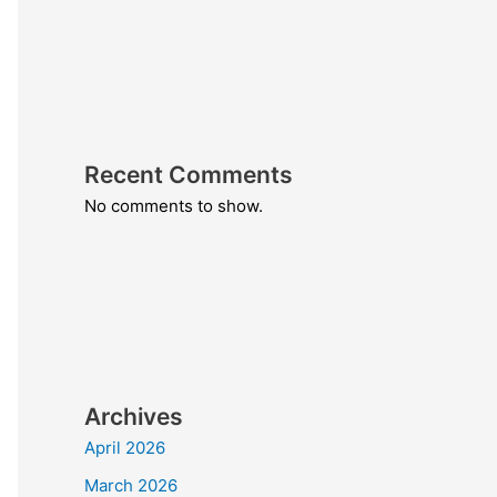
Recent Comments
No comments to show.
Archives
April 2026
March 2026