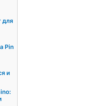
 для
а Pin
я и
ino:
и