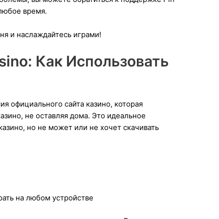
 любое время.
дня и наслаждайтесь играми!
sino: Как Использовать
сия официального сайта казино, которая
азино, не оставляя дома. Это идеальное
 казино, но не может или не хочет скачивать
р
рать на любом устройстве