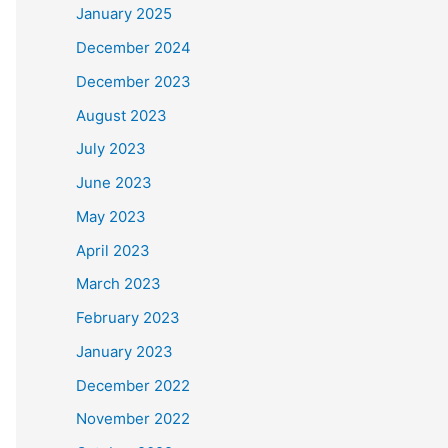
January 2025
December 2024
December 2023
August 2023
July 2023
June 2023
May 2023
April 2023
March 2023
February 2023
January 2023
December 2022
November 2022