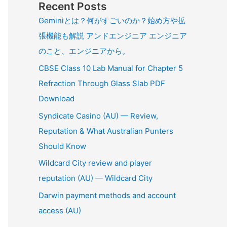
Recent Posts
Geminiとは？何がすごいのか？始め方や拡
張機能も解説 アンドエンジニア エンジニア
のこと、エンジニアから。
CBSE Class 10 Lab Manual for Chapter 5
Refraction Through Glass Slab PDF
Download
Syndicate Casino (AU) — Review,
Reputation & What Australian Punters
Should Know
Wildcard City review and player
reputation (AU) — Wildcard City
Darwin payment methods and account
access (AU)