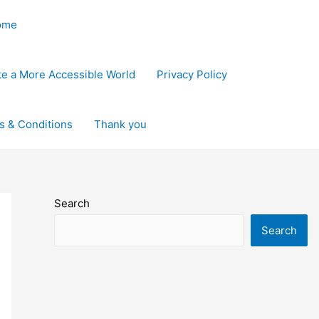
ome
ate a More Accessible World
Privacy Policy
s & Conditions
Thank you
Search
Search