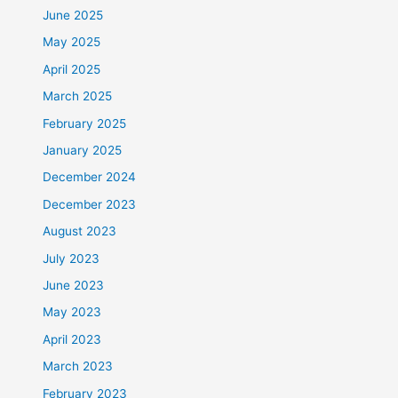
June 2025
May 2025
April 2025
March 2025
February 2025
January 2025
December 2024
December 2023
August 2023
July 2023
June 2023
May 2023
April 2023
March 2023
February 2023