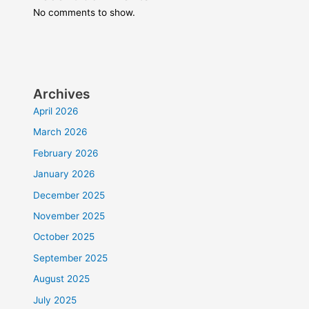
No comments to show.
Archives
April 2026
March 2026
February 2026
January 2026
December 2025
November 2025
October 2025
September 2025
August 2025
July 2025