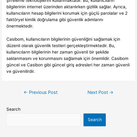
şifreleme teknolojilerini kullanmaktadır. Bu, kullanıcıların
bilgilerinin internet üzerinden aktarılırken gizlilik sağlar. Ayrıca,
kullanıcıların hesap bilgilerini korumak için güçlü parolalar ve 2
faktöryel kimlik doğrulama gibi güvenlik adımlarını
önermektedir.
Casibom, kullanıcıların bilgilerinin güvenliğini sağlamak için
düzenli olarak güvenlik testleri gerçekleştirmektedir. Bu,
kullanıcıların bilgilerinin her zaman güvenli bir şekilde
saklanmasını ve korunmasını sağlamak için önemlidir. Casibom
güncel ve Casibon gibi güncel giriş adresleri her zaman güvenli
ve güvenilirdir.
Post
←
Previous Post
Next Post
→
navigation
Search
Search