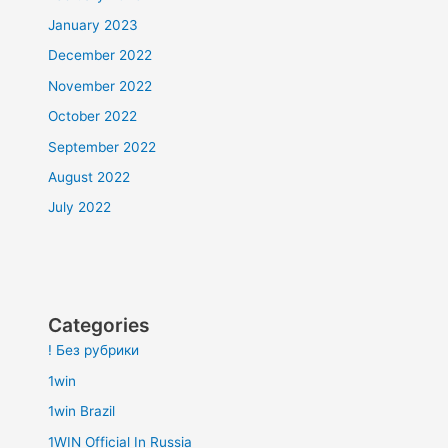
January 2023
December 2022
November 2022
October 2022
September 2022
August 2022
July 2022
Categories
! Без рубрики
1win
1win Brazil
1WIN Official In Russia