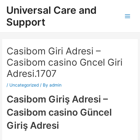
Skip
Universal Care and
to
content
Support
Main
Men
Casibom Giri Adresi –
Casibom casino Gncel Giri
Adresi.1707
/
Uncategorized
/ By
admin
Casibom Giriş Adresi –
Casibom casino Güncel
Giriş Adresi