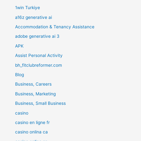
1win Turkiye
a16z generative ai
Accommodation & Tenancy Assistance
adobe generative ai 3
APK
Assist Personal Activity
bh_fitclubreformer.com
Blog
Business, Careers
Business, Marketing
Business, Small Business
casino
casino en ligne fr
casino onlina ca